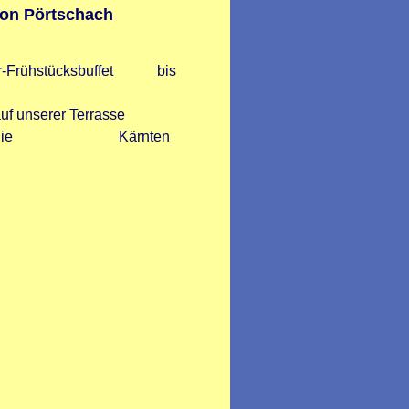
von Pörtschach
äfer-Frühstücksbuffet bis
uf unserer Terrasse
alt ist die Kärnten