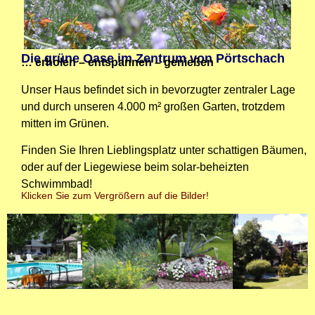
Die grüne Oase im Zentrum von Pörtschach
… erholen – entspannen – genießen
Unser Haus befindet sich in bevorzugter zentraler Lage
und durch unseren 4.000 m² großen Garten, trotzdem
mitten im Grünen.
Finden Sie Ihren Lieblingsplatz unter schattigen Bäumen,
oder auf der Liegewiese beim solar-beheizten
Schwimmbad!
Klicken Sie zum Vergrößern auf die Bilder!